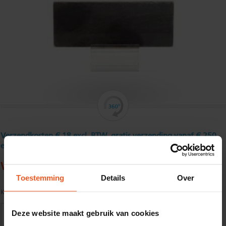
Verzendkosten € 18 excl. BTW, gratis verzending vanaf € 250
excl. BTW
Warmgewalst platstaal 80 x 15 mm
Toestemming
Details
Over
Kwaliteit:
S235JR volgens EN10025
Deze website maakt gebruik van cookies