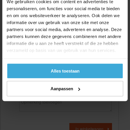
We gebruiken cookies om content en advertenties te
personaliseren, om functies voor social media te bieden
en om ons websiteverkeer te analyseren. Ook delen we
Gewenste
(max. 2000 mm)
lengtemaat in
mm
informatie over uw gebruik van onze site met onze
partners voor social media, adverteren en analyse. Deze
+/- 2 mm lengtetolerantie
partners kunnen deze gegevens combineren met andere
Aantal:
informatie die u aan ze heeft verstrekt of die ze hebben
verzameld op basis van uw gebruik van hun services.
Materiaalkosten
€
0,00
Bewerkingskosten :
€
0,00
Totaalbedrag :
€
0,00
Alles toestaan
Alle bedragen zijn excl. 21% BTW
Aanpassen