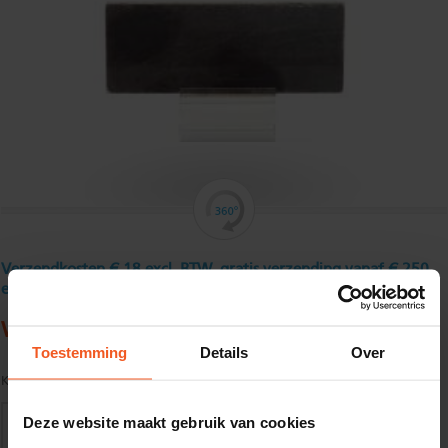
Verzendkosten € 18 excl. BTW, gratis verzending vanaf € 250
excl. BTW
Warmgewalst platstaal verzinkt 40 x 5 mm
Toestemming
Details
Over
Kwaliteit:
S235JR (EN10025) Thermisch verzinkt
Deze website maakt gebruik van cookies