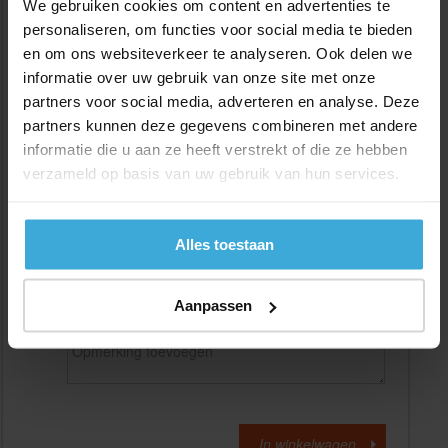
We gebruiken cookies om content en advertenties te
personaliseren, om functies voor social media te bieden
en om ons websiteverkeer te analyseren. Ook delen we
Gewenste
(max. 2000 mm)
lengtemaat in
mm
informatie over uw gebruik van onze site met onze
partners voor social media, adverteren en analyse. Deze
+/- 2 mm lengtetolerantie
partners kunnen deze gegevens combineren met andere
Aantal:
informatie die u aan ze heeft verstrekt of die ze hebben
verzameld op basis van uw gebruik van hun services.
Materiaalkosten
€
0,00
Bewerkingskosten :
€
0,00
Totaalbedrag :
€
0,00
Alles toestaan
Alle bedragen zijn excl. 21% BTW
Aanpassen