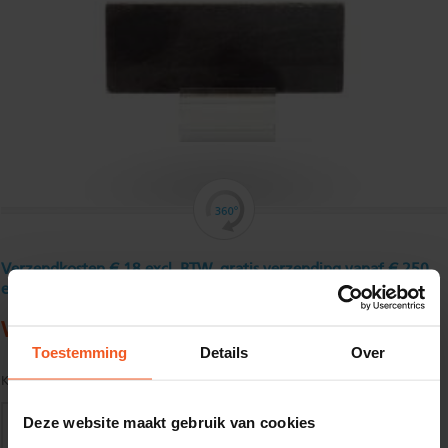
Verzendkosten € 18 excl. BTW, gratis verzending vanaf € 250
excl. BTW
Warmgewalst platstaal verzinkt 50 x 8 mm
Toestemming
Details
Over
Kwaliteit:
S235JR (EN10025) Thermisch verzinkt
Deze website maakt gebruik van cookies