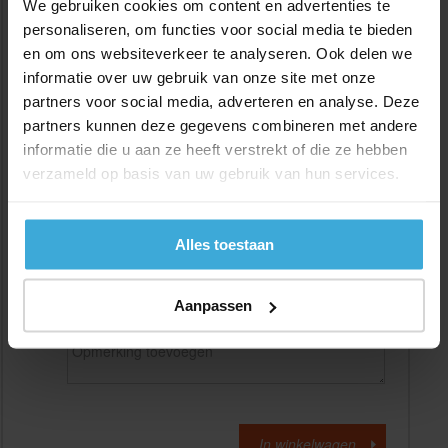
We gebruiken cookies om content en advertenties te
personaliseren, om functies voor social media te bieden
en om ons websiteverkeer te analyseren. Ook delen we
Gewenste
(max. 2000 mm)
lengtemaat in
mm
informatie over uw gebruik van onze site met onze
partners voor social media, adverteren en analyse. Deze
+/- 2 mm lengtetolerantie
partners kunnen deze gegevens combineren met andere
Aantal:
informatie die u aan ze heeft verstrekt of die ze hebben
verzameld op basis van uw gebruik van hun services.
Materiaalkosten
€
0,00
Bewerkingskosten :
€
0,00
Totaalbedrag :
€
0,00
Alles toestaan
Alle bedragen zijn excl. 21% BTW
Aanpassen