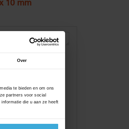
 x 10 mm
Over
 media te bieden en om ons
ze partners voor social
nformatie die u aan ze heeft