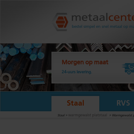
Metaalcenter.nl
bestel simpel en snel metaal op m
Morgen op maat
24-uurs levering.
Staal
RVS
warmgewalst platstaal
Staal >
>
Warmgewalst p