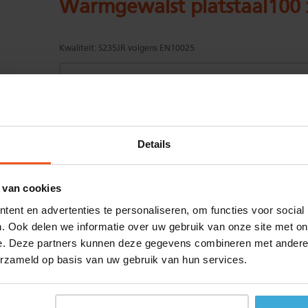
Warmgewalst platstaal100
Kwaliteit:
S235JR volgens EN10025
Gewenste
(max. 2000 mm)
Details
lengtemaat in
mm
+/- 2 mm lengtetolerantie
 van cookies
Aantal:
ent en advertenties te personaliseren, om functies voor social
Materiaalkosten
€
0,00
. Ook delen we informatie over uw gebruik van onze site met on
Bewerkingskosten :
€
0,00
e. Deze partners kunnen deze gegevens combineren met andere i
Totaalbedrag :
€
0,00
erzameld op basis van uw gebruik van hun services.
Alle bedragen zijn excl. 21% BTW