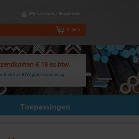
Mijn account / Registreren
0 items
zendkosten € 18 ex btw.
n € 250 ex BTW gratis verzending
Toepassingen