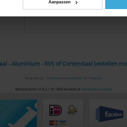
Aanpassen
al - Aluminium - RVS of Cortenstaal bestellen mo
Volg ons op :
Pinterest
en
Facebook
of
Youtube
Metaalcenter.nl
9,2
/
10
-
856
Reviews @
Feedbackcompany