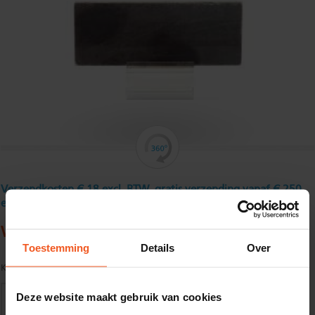
Verzendkosten € 18 excl. BTW, gratis verzending vanaf € 250
excl. BTW
Warmgewalst platstaal130 x 10 mm
Toestemming
Details
Over
Kwaliteit:
S235JR volgens EN10025
Deze website maakt gebruik van cookies