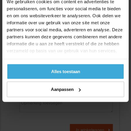
We gebruiken cookies om content en advertenties te
personaliseren, om functies voor social media te bieden
en om ons websiteverkeer te analyseren. Ook delen we
Gewenste
(max. 2000 mm)
lengtemaat in
mm
informatie over uw gebruik van onze site met onze
partners voor social media, adverteren en analyse. Deze
+/- 2 mm lengtetolerantie
partners kunnen deze gegevens combineren met andere
Aantal:
informatie die u aan ze heeft verstrekt of die ze hebben
verzameld op basis van uw gebruik van hun services.
Materiaalkosten
€
0,00
Bewerkingskosten :
€
0,00
Totaalbedrag :
€
0,00
Alles toestaan
Alle bedragen zijn excl. 21% BTW
Aanpassen