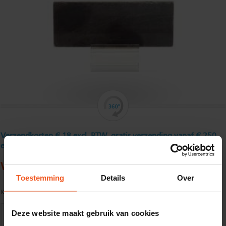
Verzendkosten € 18 excl. BTW, gratis verzending vanaf € 250
excl. BTW
Warmgewalst platstaal130 x 6 mm
Toestemming
Details
Over
Kwaliteit:
S235JR volgens EN10025
Deze website maakt gebruik van cookies