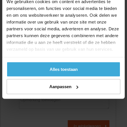
We gebruiken cookies om content en advertenties te
personaliseren, om functies voor social media te bieden
en om ons websiteverkeer te analyseren. Ook delen we
Gewenste
(max. 2000 mm)
lengtemaat in
mm
informatie over uw gebruik van onze site met onze
partners voor social media, adverteren en analyse. Deze
+/- 2 mm lengtetolerantie
partners kunnen deze gegevens combineren met andere
Aantal:
informatie die u aan ze heeft verstrekt of die ze hebben
verzameld op basis van uw gebruik van hun services.
Materiaalkosten
€
0,00
Bewerkingskosten :
€
0,00
Totaalbedrag :
€
0,00
Alles toestaan
Alle bedragen zijn excl. 21% BTW
Aanpassen