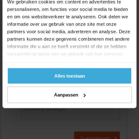
We gebruiken cookies om content en advertenties te
personaliseren, om functies voor social media te bieden
en om ons websiteverkeer te analyseren. Ook delen we
Gewenste
(max. 2000 mm)
lengtemaat in
mm
informatie over uw gebruik van onze site met onze
partners voor social media, adverteren en analyse. Deze
+/- 2 mm lengtetolerantie
partners kunnen deze gegevens combineren met andere
Aantal:
informatie die u aan ze heeft verstrekt of die ze hebben
verzameld op basis van uw gebruik van hun services.
Materiaalkosten
€
0,00
Bewerkingskosten :
€
0,00
Totaalbedrag :
€
0,00
Alles toestaan
Alle bedragen zijn excl. 21% BTW
Aanpassen