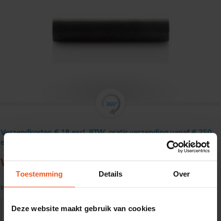
Verzendkosten € 18 excl. BTW, gratis verzending vanaf € 250
excl. BTW
Warmgewalst rondstaal 30 mm
Toestemming
Details
Over
Kwaliteit:
S235JR volgens EN10025
Deze website maakt gebruik van cookies