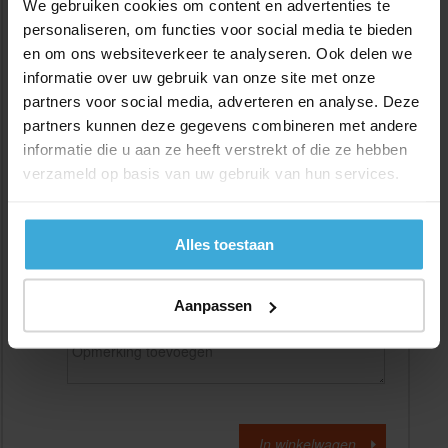
We gebruiken cookies om content en advertenties te
personaliseren, om functies voor social media te bieden
en om ons websiteverkeer te analyseren. Ook delen we
Gewenste
(max. 2000 mm)
lengtemaat in
mm
informatie over uw gebruik van onze site met onze
partners voor social media, adverteren en analyse. Deze
+/- 2 mm lengtetolerantie
partners kunnen deze gegevens combineren met andere
Aantal:
informatie die u aan ze heeft verstrekt of die ze hebben
verzameld op basis van uw gebruik van hun services.
Materiaalkosten
€
0,00
Bewerkingskosten :
€
0,00
Totaalbedrag :
€
0,00
Alles toestaan
Alle bedragen zijn excl. 21% BTW
Aanpassen