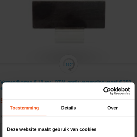
Verzendkosten € 18 excl. BTW, gratis verzending vanaf € 250
excl. BTW
Stripstaal 160 x 10 mm
Toestemming
Details
Over
Kwaliteit:
S235JR volgens EN10025
Deze website maakt gebruik van cookies