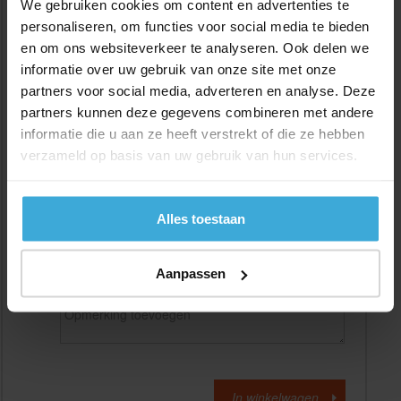
We gebruiken cookies om content en advertenties te
personaliseren, om functies voor social media te bieden
en om ons websiteverkeer te analyseren. Ook delen we
Gewenste
(max. 2000 mm)
lengtemaat in
mm
informatie over uw gebruik van onze site met onze
partners voor social media, adverteren en analyse. Deze
+/- 2 mm lengtetolerantie
partners kunnen deze gegevens combineren met andere
Aantal:
informatie die u aan ze heeft verstrekt of die ze hebben
verzameld op basis van uw gebruik van hun services.
Materiaalkosten
€
0,00
Bewerkingskosten :
€
0,00
Totaalbedrag :
€
0,00
Alles toestaan
Alle bedragen zijn excl. 21% BTW
Aanpassen