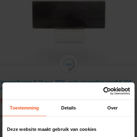
Verzendkosten € 18 excl. BTW, gratis verzending vanaf € 250
excl. BTW
Stripstaal 200 x 6 mm
Toestemming
Details
Over
Kwaliteit:
S235JR volgens EN10025
Deze website maakt gebruik van cookies