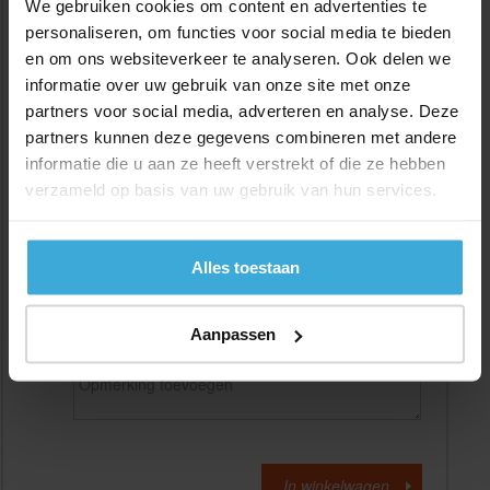
We gebruiken cookies om content en advertenties te
personaliseren, om functies voor social media te bieden
en om ons websiteverkeer te analyseren. Ook delen we
Gewenste
(max. 2000 mm)
lengtemaat in
mm
informatie over uw gebruik van onze site met onze
partners voor social media, adverteren en analyse. Deze
+/- 2 mm lengtetolerantie
partners kunnen deze gegevens combineren met andere
Aantal:
informatie die u aan ze heeft verstrekt of die ze hebben
verzameld op basis van uw gebruik van hun services.
Materiaalkosten
€
0,00
Bewerkingskosten :
€
0,00
Totaalbedrag :
€
0,00
Alles toestaan
Alle bedragen zijn excl. 21% BTW
Aanpassen