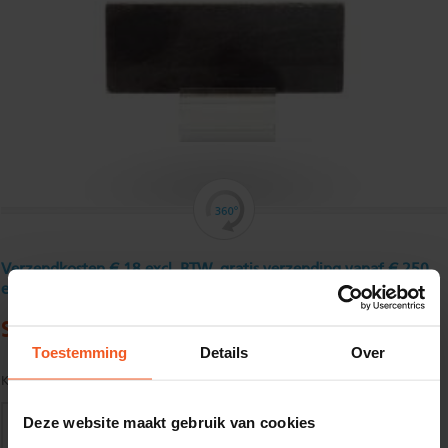
Verzendkosten € 18 excl. BTW, gratis verzending vanaf € 250
excl. BTW
Stripstaal 250 x 10 mm
Toestemming
Details
Over
Kwaliteit:
S235JR volgens EN10025
Deze website maakt gebruik van cookies