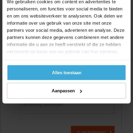
We gebruiken cookies om content en advertenties te
personaliseren, om functies voor social media te bieden
en om ons websiteverkeer te analyseren. Ook delen we
Gewenste
(max. 2000 mm)
lengtemaat in
mm
informatie over uw gebruik van onze site met onze
partners voor social media, adverteren en analyse. Deze
+/- 2 mm lengtetolerantie
partners kunnen deze gegevens combineren met andere
Aantal:
informatie die u aan ze heeft verstrekt of die ze hebben
verzameld op basis van uw gebruik van hun services.
Materiaalkosten
€
0,00
Bewerkingskosten :
€
0,00
Totaalbedrag :
€
0,00
Alles toestaan
Alle bedragen zijn excl. 21% BTW
Aanpassen