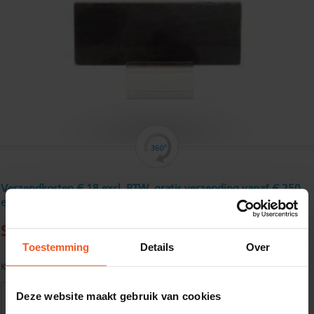
Verzendkosten € 18 excl. BTW, gratis verzending vanaf € 250
excl. BTW
Stripstaal 250 x 8 mm
Toestemming
Details
Over
Kwaliteit:
S235JR volgens EN10025
Deze website maakt gebruik van cookies