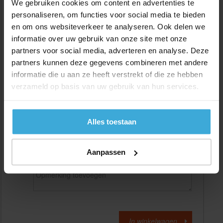
We gebruiken cookies om content en advertenties te
personaliseren, om functies voor social media te bieden
en om ons websiteverkeer te analyseren. Ook delen we
Gewenste
(max. 2000 mm)
lengtemaat in
mm
informatie over uw gebruik van onze site met onze
partners voor social media, adverteren en analyse. Deze
+/- 2 mm lengtetolerantie
partners kunnen deze gegevens combineren met andere
Aantal:
informatie die u aan ze heeft verstrekt of die ze hebben
verzameld op basis van uw gebruik van hun services.
Materiaalkosten
€
0,00
Bewerkingskosten :
€
0,00
Totaalbedrag :
€
0,00
Alles toestaan
Alle bedragen zijn excl. 21% BTW
Aanpassen