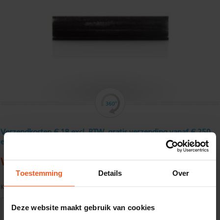
Verzendkosten € 18 excl. BTW, gratis verzending vanaf € 250
excl. BTW
Warmgewalst T - profiel 60 x 60 x 7 mm
Toestemming
Details
Over
Kwaliteit:
S235JR volgens EN10025
Deze website maakt gebruik van cookies